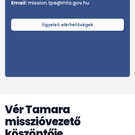
Email:
mission.tpe@mfa.gov.hu
Ügyeleti elérhetőségek
Vér Tamara
misszióvezető
köszöntője