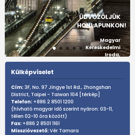
ÜDVÖZÖLJÜK
HONLAPUNKON!
Magyar
Kereskedelmi
Iroda,
Tajpej
Sidebar
Külképviselet
Cím:
3F, No. 97 Jingye 1st Rd., Zhongshan
District, Taipei - Taiwan 104 [
térkép
]
Telefon:
+886 2 8501 1200
(hívható magyar idő szerint nyáron: 03-11,
télen 02-10 óra között)
Fax:
+886 2 8501 1161
Misszióvezető:
Vér Tamara