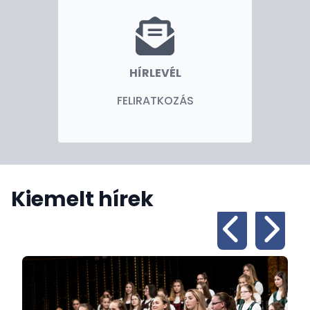
közlekedési szolgáltató, tőkekoncentrációs és
tőkekifektető központja, emiatt gazdasági
kapcsolataink a szigettel kiemelt jelentőséggel
bírnak. A Magyar Kereskedelmi Iroda
HÍRLEVÉL
misszióvezetőjeként célom, hogy tovább növeljük
Magyarország láthatóságát Tajvanon az üzleti,
FELIRATKOZÁS
befektetői, turisztikai érdeklődést is felkeltő pozitív
országkép kialakításával és új kapcsolati csatornák
létrejöttével.
Kérem, kísérjék figyelemmel honlapunkat, ahol
folyamatosan tájékoztatást adunk aktuális híreinkről,
Kiemelt hírek
rendezvényeinkről és konzuli információinkról.
Munkatársaimmal együtt készséggel állunk
rendelkezésükre.
Üdvözlettel,