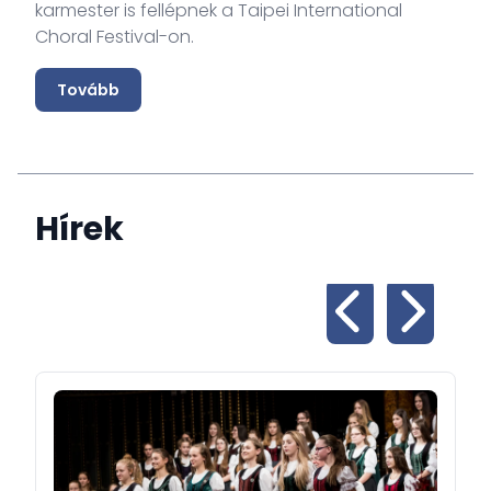
karmester is fellépnek a Taipei International
Choral Festival-on.
Tovább
Hírek