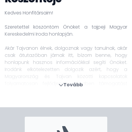
Kedves Honfitársaim!
Szeretettel köszöntöm Önöket a tajpeji Magyar
Kereskedelmi Iroda honlapján.
Akár Tajvanon élnek, dolgoznak vagy tanulnak, akár
csak átutazóban járnak itt, bízom benne, hogy
honlapunk hasznos információkkal segíti Önöket.
Irodánk elkötelezetten dolgozik azért, hogy a
Magyarország és Tajvan közötti kapcsolatok
folyamatosan fejlődjenek, miközben támogatást
Tovább
nyújtunk a helyi magyar közösségnek és a hozzánk
forduló magyar állampolgároknak.
Konzuli szolgáltatásaink keretében segítséget
nyújtunk többek között útlevelekkel, állampolgársági
és anyakönyvi ügyekkel, hitelesítésekkel, valamint