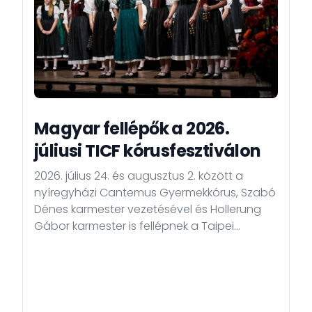
Magyar fellépők a 2026.
júliusi TICF kórusfesztiválon
2026. július 24. és augusztus 2. között a
nyíregyházi Cantemus Gyermekkórus, Szabó
Dénes karmester vezetésével és Hollerung
Gábor karmester is fellépnek a Taipei
International Choral Festival-on.