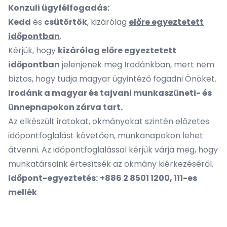
Konzuli ügyfélfogadás:
Kedd
és
csütörtök
, kizárólag
előre egyeztetett
időpontban
.
Kérjük, hogy
kizárólag előre egyeztetett
időpontban
jelenjenek meg Irodánkban, mert nem
biztos, hogy tudja magyar ügyintéző fogadni Önöket.
Irodánk a magyar és tajvani munkaszüneti- és
ünnepnapokon zárva tart.
Az elkészült iratokat, okmányokat szintén előzetes
időpontfoglalást követően, munkanapokon lehet
átvenni. Az időpontfoglalással kérjük várja meg, hogy
munkatársaink értesítsék az okmány kiérkezéséről.
Időpont-egyeztetés:
+886 2 8501 1200, 111-es
mellék