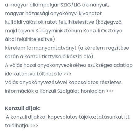
a magyar állampolgár SZIG/LIG okmányait,
magyar házassági anyakönyvi kivonatot
külföldi válási okiratot
felülhitelesítve
(közjegyző,
majd tajvani Külügyminisztérium Konzuli Osztálya
által felülhitelesítve)
kérelem formanyomtatványt (a kérelem rögzítése
során a konzuli tisztviselő készíti elő).
A válás hazai anyakönyvezéséhez szükséges adatlap
ide kattintva tölthető le >>>
Válás anyakönyvezésével kapcsolatos részletes
információk a Konzuli Szolgálat honlapján >>>
Konzuli díjak:
A konzuli díjakkal kapcsolatos tájékoztatásunkat itt
találhatja. >>>