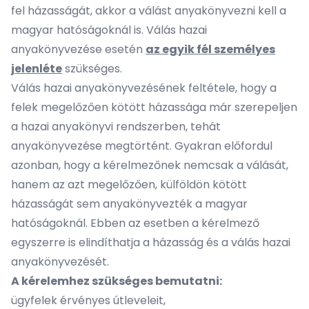
fel házasságát, akkor a válást anyakönyvezni kell a
magyar hatóságoknál is. Válás hazai
anyakönyvezése esetén
az egyik fél személyes
jelenléte
szükséges.
Válás hazai anyakönyvezésének feltétele, hogy a
felek megelőzően kötött házassága már szerepeljen
a hazai anyakönyvi rendszerben, tehát
anyakönyvezése megtörtént. Gyakran előfordul
azonban, hogy a kérelmezőnek nemcsak a válását,
hanem az azt megelőzően, külföldön kötött
házasságát sem anyakönyvezték a magyar
hatóságoknál. Ebben az esetben a kérelmező
egyszerre is elindíthatja a házasság és a válás hazai
anyakönyvezését.
A kérelemhez szükséges bemutatni:
ügyfelek érvényes útleveleit,