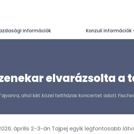
azdasági információk
Konzuli információk
lzenekar elvarázsolta a 
Tajvanra, ahol két közel teltházas koncertet adott Fische
 2026. április 2-3-án Tajpej egyik legfontosabb 