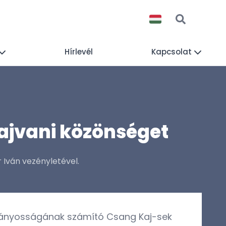
Hírlevél
Kapcsolat
tajvani közönséget
r Iván vezényletével.
látványosságának számító Csang Kaj-sek