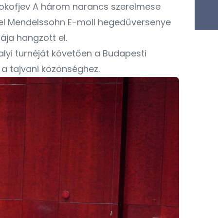
Prokofjev A három narancs szerelmese
ével Mendelssohn E-moll hegedűversenye
ája hangzott el.
yi turnéját követően a Budapesti
 a tajvani közönséghez.