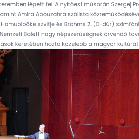
eremben lépett fel. A nyitóest műsorán Szergej 
 valamint Amira Abouzahra szólista közreműködés
 Hamupipőke szvitje és Brahms 2. (D-dúr) szimfóni
Nemzeti Balett nagy népszerűségnek örvendő taval
dások keretében hozta közelebb a magyar kultúrát