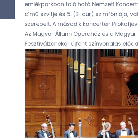
emlékparkban található Nemzeti Koncertt
című szvitje és 5. (B-dúr) szimfóniája,
szerepelt. A második koncerten Prokofjev
Az Magyar Állami Operaház és a Magyar 
Fesztiválzenekar újfent színvonalas előa