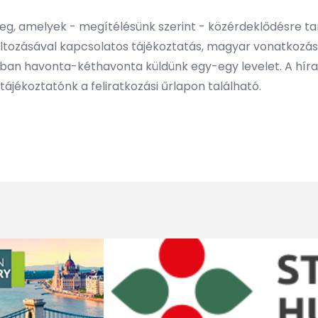
 meg, amelyek - megítélésünk szerint - közérdeklődésre 
változásával kapcsolatos tájékoztatás, magyar vonatkozás
lában havonta-kéthavonta küldünk egy-egy levelet. A híra
ájékoztatónk a feliratkozási űrlapon található.