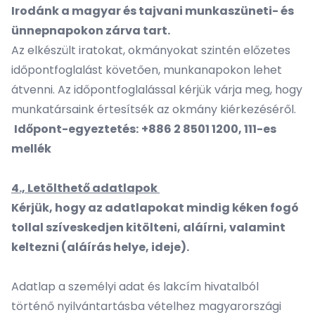
Irodánk a magyar és tajvani munkaszüneti- és
ünnepnapokon zárva tart.
Az elkészült iratokat, okmányokat szintén előzetes
időpontfoglalást követően, munkanapokon lehet
átvenni. Az időpontfoglalással kérjük várja meg, hogy
munkatársaink értesítsék az okmány kiérkezéséről.
Időpont-egyeztetés:
+886 2 8501 1200, 111-es
mellék
4., Letölthető adatlapok
Kérjük, hogy az adatlapokat mindig kéken fogó
tollal szíveskedjen kitölteni, aláírni, valamint
keltezni (aláírás helye, ideje).
Adatlap a személyi adat és lakcím hivatalból
történő nyilvántartásba vételhez magyarországi