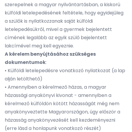
szerepelnek a magyar nyilvántartásban, a kiskorú
külföldi letelepedésének feltétele, hogy egyidejűleg
a szülők is nyilatkozzanak saját külföldi
letelepedésükről, mivel a gyermek bejelentett
címének legalább az egyik szülő bejelentett
lakcímével meg kell egyeznie.
A kérelem benyújtásához szükséges
dokumentumok
:
• Külföldi letelepedésre vonatkozó nyilatkozat (a lap
alján letölthető)
• Amennyiben a kérelmező házas, a magyar
házassági anyakönyvi kivonat - amennyiben a
kérelmező külföldön kötött házasságát még nem
anyakönyveztette Magyarországon, úgy először a
házasság anyakönyvezését kell kezdeményezni
(erre lásd a honlapunk vonatkozó részét)