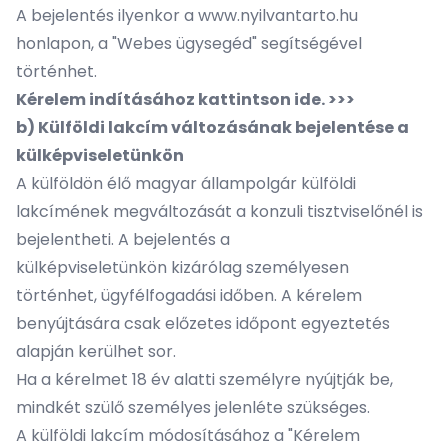
A bejelentés ilyenkor a www.nyilvantarto.hu
honlapon, a "Webes ügysegéd" segítségével
történhet.
Kérelem indításához kattintson ide. >>>
b) Külföldi lakcím változásának bejelentése a
külképviseletünkön
A külföldön élő magyar állampolgár külföldi
lakcímének megváltozását a konzuli tisztviselőnél is
bejelentheti. A bejelentés a
külképviseletünkön kizárólag személyesen
történhet, ügyfélfogadási időben. A kérelem
benyújtására csak előzetes időpont egyeztetés
alapján kerülhet sor.
Ha a kérelmet 18 év alatti személyre nyújtják be,
mindkét szülő személyes jelenléte szükséges.
A külföldi lakcím módosításához a "Kérelem