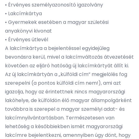
• Érvényes személyazonosító igazolvány
• Lakcímkártya
• Gyermekek esetében a magyar születési
anyakönyvi kivonat
• Érvényes útlevél
A lakcímkártya a bejelentéssel egyidejűleg
bevonásra kerül, mivel a lakcímváltozás átvezetését
követően az eljáró hatóság új lakcímkártyát állít ki.
Az új lakcímkártyán a „külföldi cím” megjelölés fog
szerepelni (a pontos külföldi cím nem!), ami azt
igazolja, hogy az érintettnek nincs magyarországi
lakóhelye, de külföldön élő magyar állampolgárként
továbbra is szerepel a magyar személyi adat- és
lakcímnyilvántartásban. Természetesen van
lehetőség a későbbiekben ismét magyarországi
lakcímre bejelentkezni, amennyiben úgy dönt, hogy