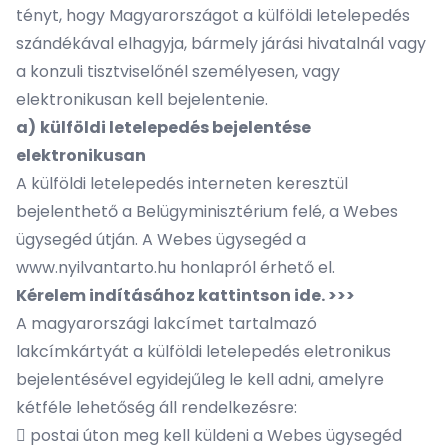
tényt, hogy Magyarországot a külföldi letelepedés
szándékával elhagyja, bármely járási hivatalnál vagy
a konzuli tisztviselőnél személyesen, vagy
elektronikusan kell bejelentenie.
a)
külföldi letelepedés bejelentése
elektronikusan
A külföldi letelepedés interneten keresztül
bejelenthető a Belügyminisztérium felé, a Webes
ügysegéd útján. A Webes ügysegéd a
www.nyilvantarto.hu honlapról érhető el.
Kérelem indításához kattintson ide. >>>
A magyarországi lakcímet tartalmazó
lakcímkártyát a külföldi letelepedés eletronikus
bejelentésével egyidejűleg le kell adni, amelyre
kétféle lehetőség áll rendelkezésre:
 postai úton meg kell küldeni a Webes ügysegéd