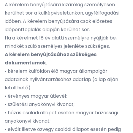
A kérelem benyújtására kizárólag személyesen
kerülhet sor a külképviseletünkön, ügyfélfogadási
időben. A kérelem benyújtására csak előzetes
időpontfoglalás alapján kerülhet sor.
Ha a kérelmet 18 év alatti személyre nyújtják be,
mindkét szülő személyes jelenléte szükséges.
A kérelem benyújtásához szükséges
dokumentumok
:
• kérelem külföldön élő magyar állampolgár
adatainak nyilvántartásához adatlap (a lap alján
letölthető)
• érvényes magyar útlevél;
• születési anyakönyvi kivonat;
• házas családi állapot esetén magyar házassági
anyakönyvi kivonat;
• elvált illetve özvegy családi állapot esetén pedig