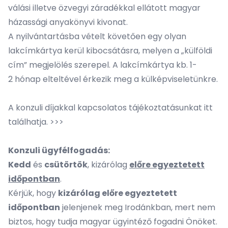
válási illetve özvegyi záradékkal ellátott magyar
házassági anyakönyvi kivonat.
A nyilvántartásba vételt követően egy olyan
lakcímkártya kerül kibocsátásra, melyen a „külföldi
cím” megjelölés szerepel. A lakcímkártya kb. 1-
2 hónap elteltével érkezik meg a külképviseletünkre.
A konzuli díjakkal kapcsolatos tájékoztatásunkat itt
találhatja. >>>
Konzuli ügyfélfogadás:
Kedd
és
csütörtök
, kizárólag
előre egyeztetett
időpontban
.
Kérjük, hogy
kizárólag előre egyeztetett
időpontban
jelenjenek meg Irodánkban, mert nem
biztos, hogy tudja magyar ügyintéző fogadni Önöket.