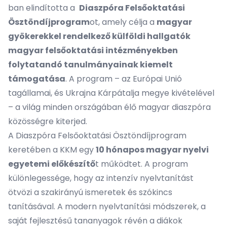
ban elindította a
Diaszpóra Felsőoktatási
Ösztöndíjprogram
ot, amely célja a
magyar
gyökerekkel rendelkező külföldi hallgatók
magyar felsőoktatási intézményekben
folytatandó tanulmányainak kiemelt
támogatása
. A program – az Európai Unió
tagállamai, és Ukrajna Kárpátalja megye kivételével
– a világ minden országában élő magyar diaszpóra
közösségre kiterjed.
A Diaszpóra Felsőoktatási Ösztöndíjprogram
keretében a KKM egy
10 hónapos magyar nyelvi
egyetemi előkészítő
t működtet. A program
különlegessége, hogy az intenzív nyelvtanítást
ötvözi a szakirányú ismeretek és szókincs
tanításával. A modern nyelvtanítási módszerek, a
saját fejlesztésű tananyagok révén a diákok