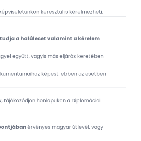
pviseletünkön keresztül is kérelmezheti.
tudja a haláleset valamint a kérelem
gyel együtt, vagyis más eljárás keretében
kumentumaihoz képest: ebben az esetben
ük, tájékozódjon honlapukon a
Diplomáciai
pontjában
érvényes magyar útlevél, vagy