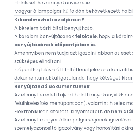
Haláleset hazai anyakönyvezése
Magyar állampolgár külföldön bekövetkezett halál
Ki kérelmezheti az eljárást?
A kérelem bárki által benyújtható.
A kérelem benyújtásának
feltétele
, hogy a kérel
benyújtásának időpontjában is.
Amennyiben nem tudja azt igazolni, abban az ese
szükséges elindítani.
Időpontfoglalás előtt feltétlenül jelezze a konzuli t
dokumentumokkal igazolandó, hogy kétséget kizáró
Benyújtandó dokumentumok
Az elhunyt eredeti tajvani halotti anyakönyvi kivo
felülhitelesítés
menüpontban), valamint hiteles mag
Elektronikusan kitöltött, kinyomtatott, de
nem aláí
Az elhunyt magyar állampolgárságának igazolása:
személyazonosító igazolvány vagy honosítási okira