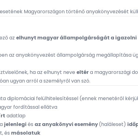
esetének Magyarországon történő anyakönyvezését külké
mező az
elhunyt magyar állampolgárságát a igazolni 
tben az anyakönyvezést
állampolgárság megállapítása
üg
isztviselőnek, ha az elhunyt neve
eltér
a magyarországi do
an ugyan arról a személyről van szó.
nata diplomáciai felülhitelesítéssel (ennek menetéről kérj
yar fordítással ellátva
rt
adatlap
 a
jelenlegi
és
az anyakönyvi esemény
(haláleset)
idő
t, és
másolatuk