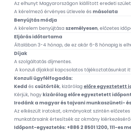
Az elhunyt Magyarországon kiállított eredeti szüle
A kérelmező érvényes útlevele és
másolata
Benyújtás módja
A kérelem benyújtása
személyesen
, előzetes idő
Eljárás időtartama
Általában 3-4 hónap, de ez akár 6-8 hónapig is elh
Díjak
A szolgáltatás díjmentes.
A konzuli díjakkal kapcsolatos tájékoztatásunkat itt
Konzuli ügyfélfogadás:
Kedd
és
csütörtök
, kizárólag
előre egyeztetett
Kérjük, hogy
kizárólag előre egyeztetett időpo
Irodánk a magyar és tajvani munkaszüneti- é
Az elkészült iratokat, okmányokat szintén előzete
munkatársaink értesítsék az okmány kiérkezésérő
Időpont-egyeztetés:
+886 2 8501 1200, 111-es m