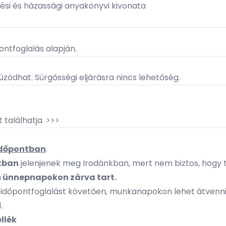
tési és házassági anyakönyvi kivonata
pontfoglalás alapján.
úzódhat. Sürgősségi eljárásra nincs lehetőség.
 találhatja. >>>
 időpontban
.
ntban
jelenjenek meg Irodánkban, mert nem biztos, hogy 
s ünnepnapokon zárva tart.
s időpontfoglalást követően, munkanapokon lehet átvenni.
l.
ellék