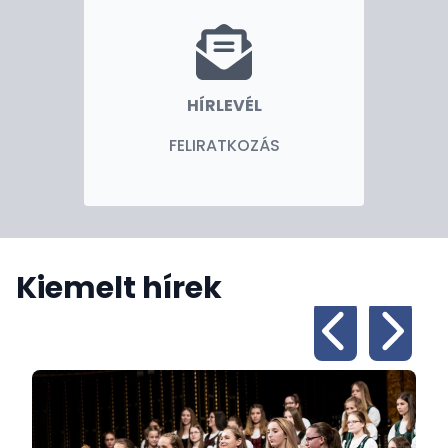
közlekedési szolgáltató, tőkekoncentrációs és
tőkekifektető központja, emiatt gazdasági
kapcsolataink a szigettel kiemelt jelentőséggel
bírnak. A Magyar Kereskedelmi Iroda
HÍRLEVÉL
misszióvezetőjeként célom, hogy tovább növeljük
Magyarország láthatóságát Tajvanon az üzleti,
FELIRATKOZÁS
befektetői, turisztikai érdeklődést is felkeltő pozitív
országkép kialakításával és új kapcsolati csatornák
létrejöttével.
Kérem, kísérjék figyelemmel honlapunkat, ahol
folyamatosan tájékoztatást adunk aktuális híreinkről,
Kiemelt hírek
rendezvényeinkről és konzuli információinkról.
Munkatársaimmal együtt készséggel állunk
rendelkezésükre.
Üdvözlettel,