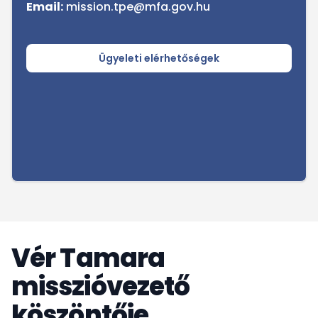
Email:
mission.tpe@mfa.gov.hu
Ügyeleti elérhetőségek
Vér Tamara
misszióvezető
köszöntője