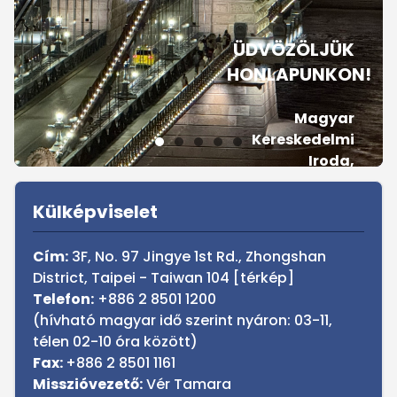
ÜDVÖZÖLJÜK
HONLAPUNKON!
Magyar
Kereskedelmi
Iroda,
Tajpej
Sidebar
Külképviselet
Cím:
3F, No. 97 Jingye 1st Rd., Zhongshan
District, Taipei - Taiwan 104 [
térkép
]
Telefon:
+886 2 8501 1200
(hívható magyar idő szerint nyáron: 03-11,
télen 02-10 óra között)
Fax:
+886 2 8501 1161
Misszióvezető:
Vér Tamara