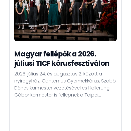
Magyar fellépők a 2026.
júliusi TICF kórusfesztiválon
2026. július 24. és augusztus 2. között a
nyíregyházi Cantemus Gyermekkórus, Szabó
Dénes karmester vezetésével és Hollerung
Gábor karmester is fellépnek a Taipei
International Choral Festival-on.