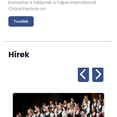
karmester is fellépnek a Taipei International
Choral Festival-on.
Tovább
Hírek