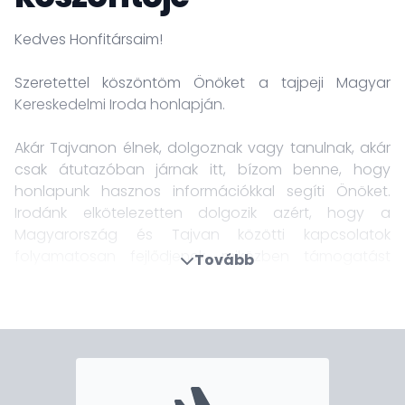
Kedves Honfitársaim!
Szeretettel köszöntöm Önöket a tajpeji Magyar
Kereskedelmi Iroda honlapján.
Akár Tajvanon élnek, dolgoznak vagy tanulnak, akár
csak átutazóban járnak itt, bízom benne, hogy
honlapunk hasznos információkkal segíti Önöket.
Irodánk elkötelezetten dolgozik azért, hogy a
Magyarország és Tajvan közötti kapcsolatok
folyamatosan fejlődjenek, miközben támogatást
Tovább
nyújtunk a helyi magyar közösségnek és a hozzánk
forduló magyar állampolgároknak.
Konzuli szolgáltatásaink keretében segítséget
nyújtunk többek között útlevelekkel, állampolgársági
és anyakönyvi ügyekkel, hitelesítésekkel, valamint