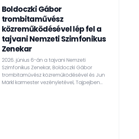
Boldoczki Gábor
A 
trombitaművész
el
közreműködésével lép fel a
kö
tajvani Nemzeti Szimfonikus
A Bu
Zenekar
viss
konc
2026. június 6-án a tajvani Nemzeti
Szimfonikus Zenekar, Boldoczki Gábor
trombitaművész közreműködésével és Jun
Märkl karmester vezényletével, Tajpejben
koncertezik.