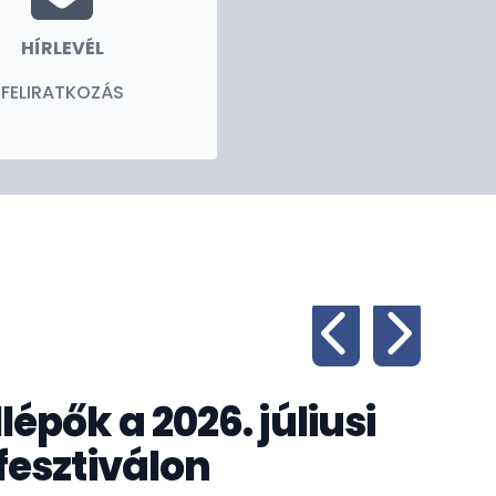
HÍRLEVÉL
FELIRATKOZÁS
Sz
épők a 2026. júliusi
Ta
fesztiválon