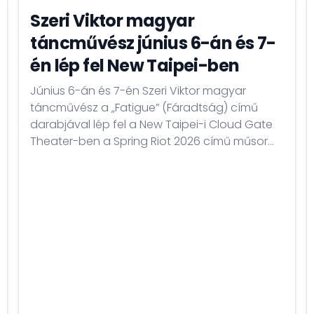
Szeri Viktor magyar
táncművész június 6-án és 7-
én lép fel New Taipei-ben
Június 6-án és 7-én Szeri Viktor magyar
táncművész a „Fatigue” (Fáradtság) című
darabjával lép fel a New Taipei-i Cloud Gate
Theater-ben a Spring Riot 2026 című műsor
keretében.