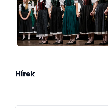
Üdvözlettel,
Vér T
Misszi
Magyar Kereskede
Hírek