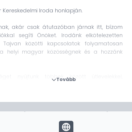
r Kereskedelmi Iroda honlapján.
ak, akár csak átutazóban járnak itt, bízom
kal segíti Önöket. Irodánk elkötelezetten
Tajvan közötti kapcsolatok folyamatosan
k a helyi magyar közösségnek és a hozzánk
éget nyújtunk többek között útlevelekkel,
Tovább
itelesítésekkel, valamint vízumkérelmekkel
atjuk a Magyarországra irányuló gazdasági,
működéseket, elősegítve a két fél közötti
zámunkra, hogy a tajvani magyar közösség
ési pont, hanem megbízható partner és
szünk részt közösségi eseményeken, kulturális