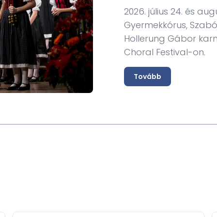
2026. július 24. és a
Gyermekkórus, Szabó
Hollerung Gábor karme
amara
Choral Festival-on.
óvezető
lmi Iroda, Tajpej
Tovább