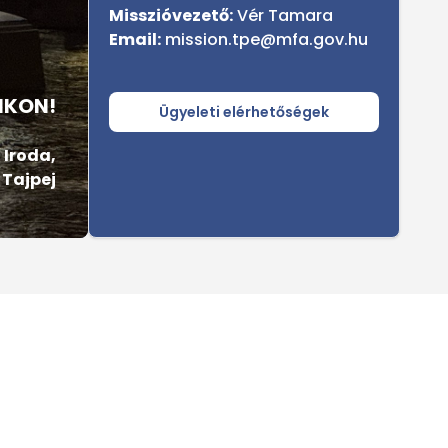
Misszióvezető:
Vér Tamara
Email:
mission.tpe@mfa.gov.hu
NKON!
Ügyeleti elérhetőségek
 Iroda,
Tajpej