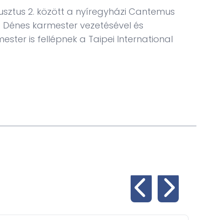
Júniu
ugusztus 2. között a nyíregyházi Cantemus
ben a
 Dénes karmester vezetésével és
ster is fellépnek a Taipei International
To