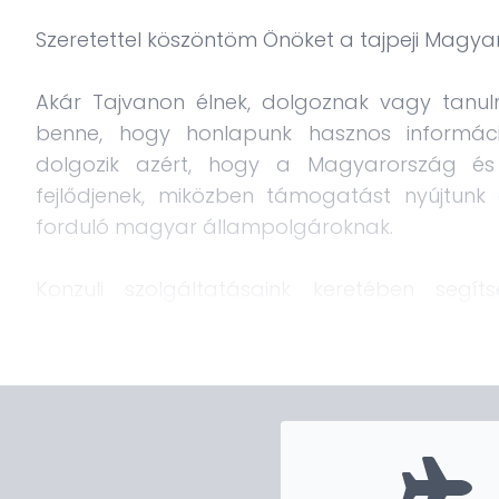
Szeretettel köszöntöm Önöket a tajpeji Magya
Akár Tajvanon élnek, dolgoznak vagy tanuln
benne, hogy honlapunk hasznos információk
dolgozik azért, hogy a Magyarország és 
fejlődjenek, miközben támogatást nyújtun
forduló magyar állampolgároknak.
Konzuli szolgáltatásaink keretében segíts
állampolgársági és anyakönyvi ügyekkel, h
kapcsolatos ügyintézésben. Emellett támog
tudományos, kulturális és oktatási együtt
kapcsolatok további erősítését. Fontos s
számára ne csupán hivatalos ügyintéz
kapcsolódási lehetőség is legyünk. Örömmel ve