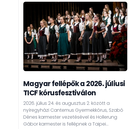
Magyar fellépők a 2026. júliusi
TICF kórusfesztiválon
2026. július 24. és augusztus 2. között a
nyíregyházi Cantemus Gyermekkórus, Szabó
Dénes karmester vezetésével és Hollerung
Gábor karmester is fellépnek a Taipei