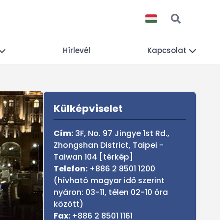
Hírlevél
Kapcsolat
Sidebar
Külképviselet
Cím:
3F, No. 97 Jingye 1st Rd.,
Zhongshan District, Taipei -
Taiwan 104 [
térkép
]
Telefon:
+886 2 8501 1200
(hívható magyar idő szerint
nyáron: 03-11, télen 02-10 óra
között)
Fax:
+886 2 8501 1161