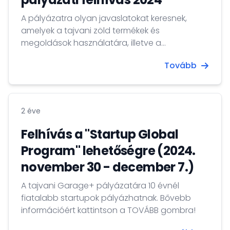
A pályázatra olyan javaslatokat keresnek,
amelyek a tajvani zöld termékek és
megoldások használatára, illetve a
technológiai együttműködés előmozdítására
Tovább
összpontosítanak a környezeti és gazdasági
fenntarthatóság elérése érdekében.
Részletekért kattintson a TOVÁBB gombra!
2 éve
Felhívás a "Startup Global
Program" lehetőségre (2024.
november 30 - december 7.)
A tajvani Garage+ pályázatára 10 évnél
fiatalabb startupok pályázhatnak. Bővebb
információért kattintson a TOVÁBB gombra!