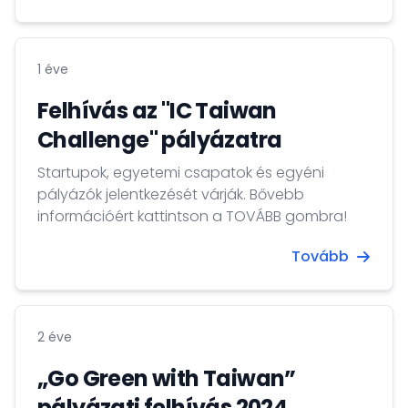
1 éve
Felhívás az "IC Taiwan
Challenge" pályázatra
Startupok, egyetemi csapatok és egyéni
pályázók jelentkezését várják. Bővebb
információért kattintson a TOVÁBB gombra!
Tovább
2 éve
„Go Green with Taiwan”
pályázati felhívás 2024