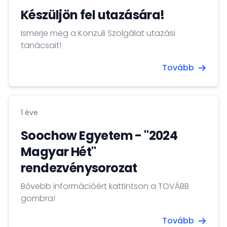
Készüljön fel utazására!
Ismerje meg a Konzuli Szolgálat utazási
tanácsait!
Tovább
1 éve
Soochow Egyetem - "2024
Magyar Hét"
rendezvénysorozat
Bővebb információért kattintson a TOVÁBB
gombra!
Tovább