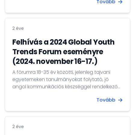
Tovább
2 éve
Felhívás a 2024 Global Youth
Trends Forum eseményre
(2024. november 16-17.)
A fórumra 18-35 év közötti, jelenleg tajvani
egyetemeken tanulmányokat folytató, jó
angol kommunikációs készséggel rendelkező
fiatalok jelentkezését várják. Bővebb
Tovább
információkért kattints a TOVÁBB gombra!
2 éve