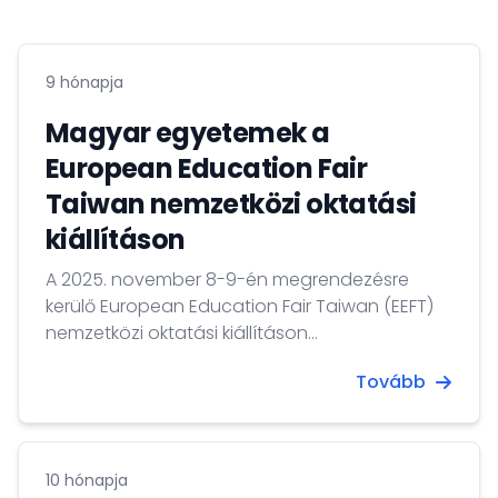
9 hónapja
Magyar egyetemek a
European Education Fair
Taiwan nemzetközi oktatási
kiállításon
A 2025. november 8-9-én megrendezésre
kerülő European Education Fair Taiwan (EEFT)
nemzetközi oktatási kiállításon
Magyarországot három intézmény képviseli: az
Tovább
Eötvös Loránd Tudományegyetem, a Pécsi
Tudományegyetem és az IBS Nemzetközi Üzleti
Főiskola.
10 hónapja