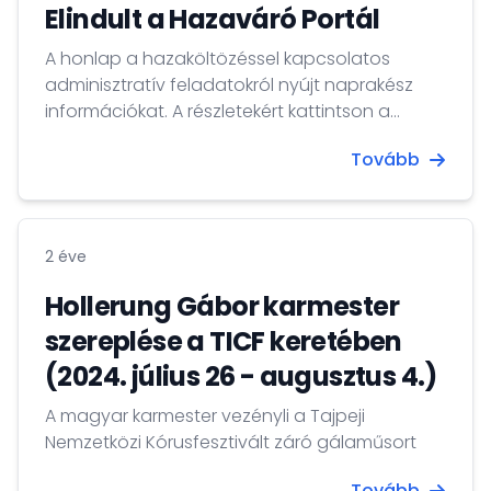
Elindult a Hazaváró Portál
A honlap a hazaköltözéssel kapcsolatos
adminisztratív feladatokról nyújt naprakész
információkat. A részletekért kattintson a
TOVÁBB gombra!
Tovább
2 éve
Hollerung Gábor karmester
szereplése a TICF keretében
(2024. július 26 - augusztus 4.)
A magyar karmester vezényli a Tajpeji
Nemzetközi Kórusfesztivált záró gálaműsort
Tovább